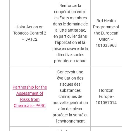
Renforcer la
coopération entre
les États membres
3rd Health
dans le domaine de
Joint Action on
Programme of
la lutte antitabac,
Tobacco Control 2
the European
en particulier dans
– JATC2
Union –
l’application et la
101035968
mise en œuvre de la
directive sur les
produits du tabac
Concevoir une
évaluation des
risques des
Partnership for the
substances
Horizon
Assessment of
chimiques de
Europe -
Risks from
nouvelle génération
101057014
Chemicals - PARC
afin de mieux
protéger la santé et
l’environnement