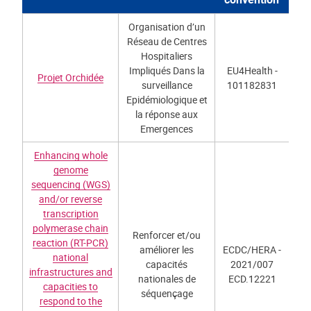
Organisation d’un
Réseau de Centres
Hospitaliers
Impliqués Dans la
EU4Health -
Projet Orchidée
surveillance
101182831
Epidémiologique et
la réponse aux
Emergences
Enhancing whole
genome
sequencing (WGS)
and/or reverse
transcription
polymerase chain
Renforcer et/ou
reaction (RT-PCR)
améliorer les
ECDC/HERA -
national
capacités
2021/007
infrastructures and
nationales de
ECD.12221
capacities to
séquençage
respond to the