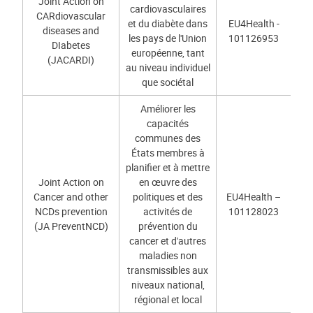
Joint Action on
cardiovasculaires
CARdiovascular
et du diabète dans
EU4Health -
diseases and
les pays de l'Union
101126953
DIabetes
européenne, tant
(JACARDI)
au niveau individuel
que sociétal
Améliorer les
capacités
communes des
États membres à
planifier et à mettre
Joint Action on
en œuvre des
Cancer and other
politiques et des
EU4Health –
NCDs prevention
activités de
101128023
(JA PreventNCD)
prévention du
cancer et d'autres
maladies non
transmissibles aux
niveaux national,
régional et local