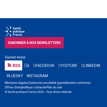
S'ABONNER À NOS NEWSLETTERS
Suivez-nous
RSS
FACEBOOK
YOUTUBE
LINKEDIN
X
BLUESKY
INSTAGRAM
Navigation pied de page
Mentions légales
Cookies
Accessibilité (partiellement conforme)
Offres d'emploi
Nous contacter
Plan du site
© Santé publique France 2026 - Tous droits réservés