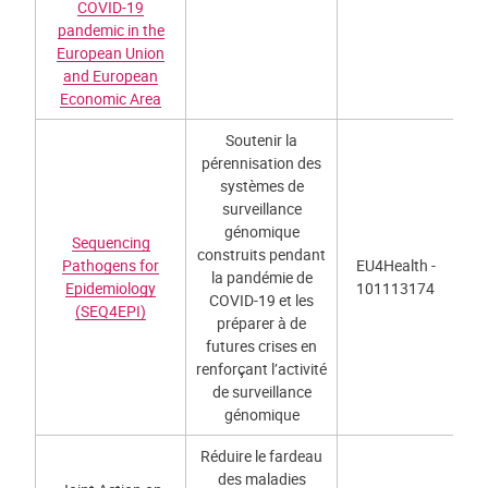
COVID-19
pandemic in the
European Union
and European
Economic Area
Soutenir la
pérennisation des
systèmes de
surveillance
génomique
Sequencing
construits pendant
Pathogens for
EU4Health -
la pandémie de
Epidemiology
101113174
COVID-19 et les
(SEQ4EPI)
préparer à de
futures crises en
renforçant l’activité
de surveillance
génomique
Réduire le fardeau
des maladies