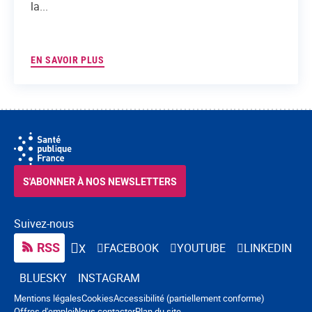
la...
EN SAVOIR PLUS
S'ABONNER À NOS NEWSLETTERS
Suivez-nous
RSS
FACEBOOK
YOUTUBE
LINKEDIN
X
BLUESKY
INSTAGRAM
Navigation pied de page
Mentions légales
Cookies
Accessibilité (partiellement conforme)
Offres d'emploi
Nous contacter
Plan du site