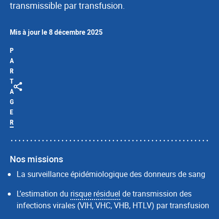
transmissible par transfusion.
Mis à jour le 8 décembre 2025
P
A
R
T
A
G
E
R
Nos missions
La surveillance épidémiologique des donneurs de sang
L’estimation du
risque résiduel
de transmission des
infections virales (VIH, VHC, VHB, HTLV) par transfusion