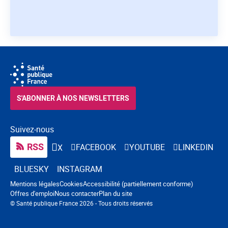
S'ABONNER À NOS NEWSLETTERS
Suivez-nous
RSS
FACEBOOK
YOUTUBE
LINKEDIN
X
BLUESKY
INSTAGRAM
Navigation pied de page
Mentions légales
Cookies
Accessibilité (partiellement conforme)
Offres d'emploi
Nous contacter
Plan du site
© Santé publique France 2026 - Tous droits réservés