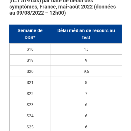
(n=1 519 cas) par date de début des
symptômes, France, mai-août 2022 (données
au 09/08/2022 – 12h00)
Semaine de
Délai médian de recours au
DDS*
test
S18
13
S19
9
S20
9,5
S21
8
S22
7
S23
6
S24
6
S25
6