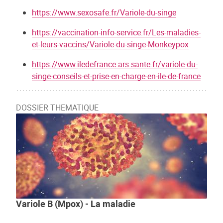
https://www.sexosafe.fr/Variole-du-singe
https://vaccination-info-service.fr/Les-maladies-
et-leurs-vaccins/Variole-du-singe-Monkeypox
https://www.iledefrance.ars.sante.fr/variole-du-
singe-conseils-et-prise-en-charge-en-ile-de-france
DOSSIER THEMATIQUE
Variole B (Mpox) - La maladie