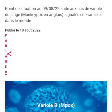
Point de situation au 09/08/22 suite aux cas de variole
du singe (Monkeypox en anglais) signalés en France et
dans le monde.
Publié le 10 août 2022
P
A
R
T
A
G
E
R
Variole B (Mpox)