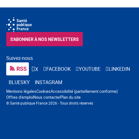
S'ABONNER À NOS NEWSLETTERS
Suivez-nous
RSS
FACEBOOK
YOUTUBE
LINKEDIN
X
BLUESKY
INSTAGRAM
Navigation pied de page
Mentions légales
Cookies
Accessibilité (partiellement conforme)
Offres d'emploi
Nous contacter
Plan du site
© Santé publique France 2026 - Tous droits réservés