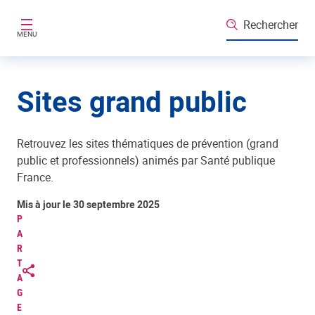
Aller au contenu principal
Rechercher
MENU
Sites grand public
Retrouvez les sites thématiques de prévention (grand
public et professionnels) animés par Santé publique
France.
Mis à jour le 30 septembre 2025
P
A
R
T
A
G
E