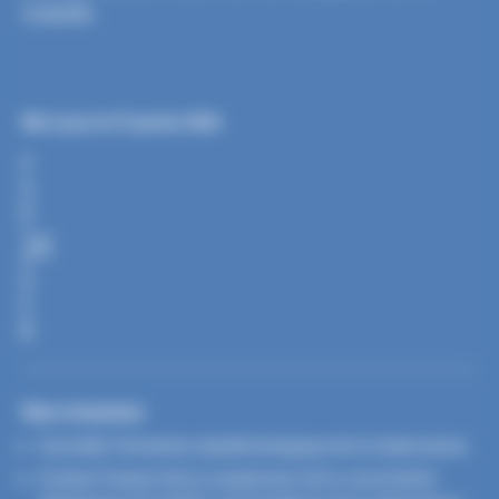
maladie.
Mis à jour le 27 janvier 2026
P
A
R
T
A
G
E
R
Nos missions
Surveiller l’évolution épidémiologique de la tuberculose
Evaluer l’impact de la suspension de la vaccination