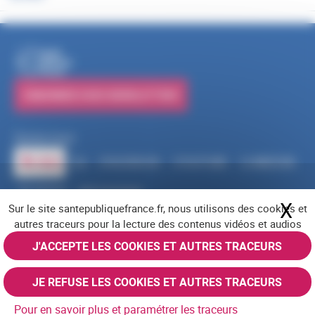
PUBLICATIONS
S'ABONNER À NOS NEWSLETTERS
Suivez-nous
RSS
FACEBOOK
YOUTUBE
LINKEDIN
X
BLUESKY
INSTAGRAM
X
Ma
Sur le site santepubliquefrance.fr, nous utilisons des cookies et
Navigation pied de page
Mentions légales
Cookies
Accessibilité (partiellement conforme)
autres traceurs pour la lecture des contenus vidéos et audios
Offres d'emploi
Nous contacter
Plan du site
© Santé publique France 2026 - Tous droits réservés
J'ACCEPTE LES COOKIES ET AUTRES TRACEURS
JE REFUSE LES COOKIES ET AUTRES TRACEURS
Pour en savoir plus et paramétrer les traceurs