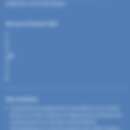
polluants serait bénéfique.
Mis à jour le 29 janvier 2025
P
A
R
T
A
G
E
R
Nos missions
Coordonner le programme de surveillance air et santé
(Psas) au niveau national et régional pour produire des
connaissances sur les liens entre pollution
atmosphérique et santé et proposer des outils d’aide à