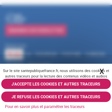
PUBLICATIONS
S'ABONNER À NOS NEWSLETTERS
Suivez-nous
RSS
FACEBOOK
YOUTUBE
LINKEDIN
X
BLUESKY
INSTAGRAM
X
Ma
Sur le site santepubliquefrance.fr, nous utilisons des cookies et
Navigation pied de page
Mentions légales
Cookies
Accessibilité (partiellement conforme)
autres traceurs pour la lecture des contenus vidéos et audios
Offres d'emploi
Nous contacter
Plan du site
© Santé publique France 2026 - Tous droits réservés
J'ACCEPTE LES COOKIES ET AUTRES TRACEURS
JE REFUSE LES COOKIES ET AUTRES TRACEURS
Pour en savoir plus et paramétrer les traceurs