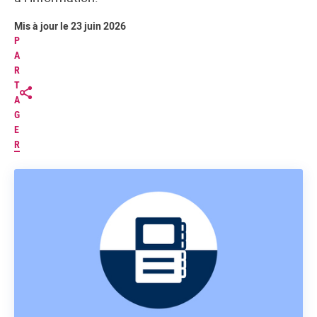
Mis à jour le 23 juin 2026
P
A
R
T
A
G
E
R