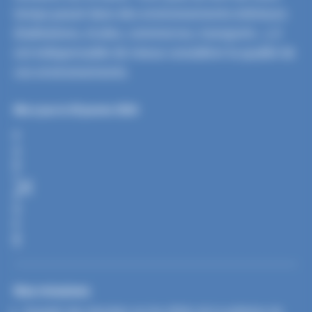
temps passé dans des environnements intérieurs
(habitations, écoles, commerces, transports…), il
est indispensable de mieux considérer la qualité de
ces environnements.
Mis à jour le 30 janvier 2024
P
A
R
T
A
G
E
R
Nos missions