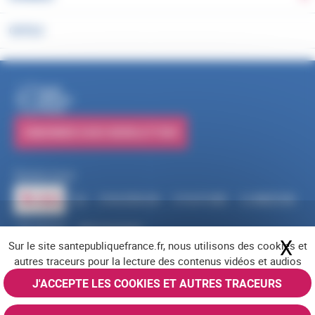
OUTILS
PUBLICATIONS
S'ABONNER À NOS NEWSLETTERS
Suivez-nous
RSS
FACEBOOK
YOUTUBE
LINKEDIN
X
BLUESKY
INSTAGRAM
X
Ma
Sur le site santepubliquefrance.fr, nous utilisons des cookies et
Navigation pied de page
Mentions légales
Cookies
Accessibilité (partiellement conforme)
autres traceurs pour la lecture des contenus vidéos et audios
Offres d'emploi
Nous contacter
Plan du site
© Santé publique France 2026 - Tous droits réservés
J'ACCEPTE LES COOKIES ET AUTRES TRACEURS