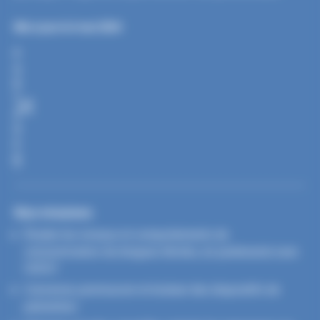
Mis à jour le 6 mai 2024
P
A
R
T
A
G
E
R
Nos missions
Étudier les niveaux et comportements de
consommation de drogues illicites, en partenariat avec
l’OFDT
Concevoir, promouvoir et évaluer des dispositifs de
prévention