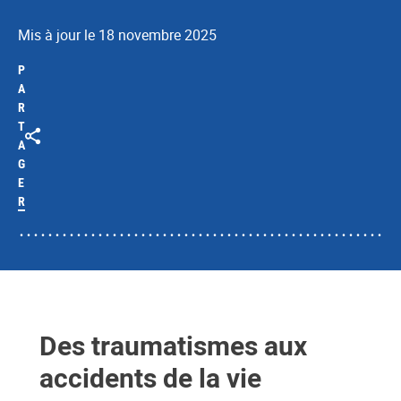
Mis à jour le 18 novembre 2025
P
A
R
T
A
G
E
R
Des traumatismes aux
accidents de la vie