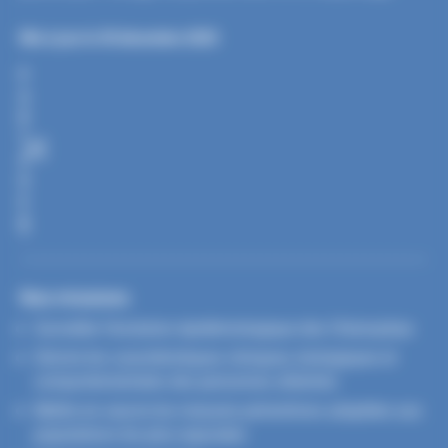
Mis à jour le 30 décembre 2025
P
A
R
T
A
G
E
R
Nos missions
Surveiller l'évolution épidémiologique des Chlamydiae
Décrire les caractéristiques cliniques, biologiques et
comportementales des personnes atteintes
Mettre en oeuvre les mesures préventives adaptées aux
populations les plus exposées