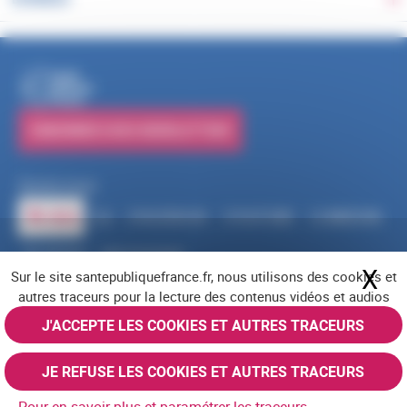
Ba
PUBLICATIONS
S'ABONNER À NOS NEWSLETTERS
Suivez-nous
RSS
FACEBOOK
YOUTUBE
LINKEDIN
X
BLUESKY
INSTAGRAM
X
Ma
Sur le site santepubliquefrance.fr, nous utilisons des cookies et
Navigation pied de page
Mentions légales
Cookies
Accessibilité (partiellement conforme)
autres traceurs pour la lecture des contenus vidéos et audios
Offres d'emploi
Nous contacter
Plan du site
© Santé publique France 2026 - Tous droits réservés
J'ACCEPTE LES COOKIES ET AUTRES TRACEURS
JE REFUSE LES COOKIES ET AUTRES TRACEURS