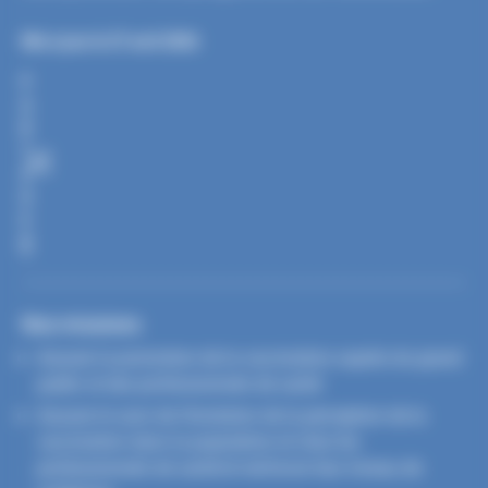
Mis à jour le 27 avril 2026
P
A
R
T
A
G
E
R
Nos missions
Assurer la promotion de la vaccination auprès du grand
public et des professionnels de santé
Assurer le suivi de l’évolution de la perception de la
vaccination dans la population et chez les
professionnels de santé et renforcer leur niveau de