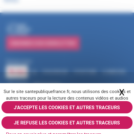
PUBLICATIONS
S'ABONNER À NOS NEWSLETTERS
Suivez-nous
RSS
FACEBOOK
YOUTUBE
LINKEDIN
X
BLUESKY
INSTAGRAM
X
Ma
Sur le site santepubliquefrance.fr, nous utilisons des cookies et
Navigation pied de page
Mentions légales
Cookies
Accessibilité (partiellement conforme)
autres traceurs pour la lecture des contenus vidéos et audios
Offres d'emploi
Nous contacter
Plan du site
© Santé publique France 2026 - Tous droits réservés
J'ACCEPTE LES COOKIES ET AUTRES TRACEURS
JE REFUSE LES COOKIES ET AUTRES TRACEURS