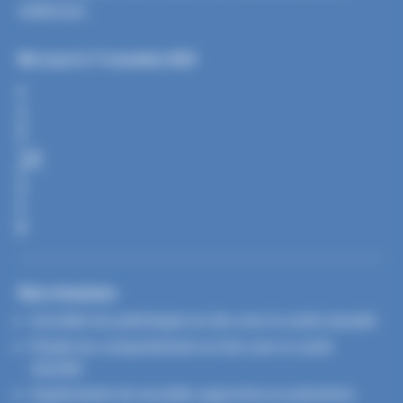
violences.
Mis à jour le 17 novembre 2025
P
A
R
T
A
G
E
R
Nos missions
Surveiller les pathologies en lien avec la santé sexuelle
Étudier les comportements en lien avec la santé
sexuelle
Expérimenter de nouvelles approches en prévention