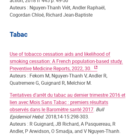
action, 2018 n°445 p. 49-50
Auteurs : Nguyen-Thanh Viêt, Andler Raphaël,
Cogordan Chloé, Richard Jean-Baptiste
Tabac
Use of tobacco cessation aids and likelihood of
smoking cessation: A French population-based study.
Preventive Medicine Reports, 2022, 30.
Auteurs : Fekom M, Nguyen-Thanh V, Andler R,
Quatremere G, Guignard R, Melchior M.
Tentatives d'arrêt du tabac au dernier trimestre 2016 et
lien avec Mois Sans Tabac : premiers résultats
observés dans le Baromètre santé 2017
.
Bull
Epidemiol Hebd
. 2018,14-15:298-303.
Auteurs : R Guignard, JB Richard, A Pasquereau, R
Andler, P Arwidson, O Smadja, and V Nguyen-Thanh.