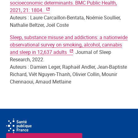
socioeconomic determinants. BMC Public Health,
2021, 21: 1804.
Auteurs : Laure Carcaillon-Bentata, Noémie Soullier,
Nathalie Beltzer, Joël Coste
Sleep, substance misuse and addictions: a nationwide
observational survey on smoking, alcohol, cannabis
and sleep in 12,637 adults
. Journal of Sleep
Research, 2022.
Auteurs : Damien Leger, Raphaël Andler, Jean-Baptiste
Richard, Viêt Nguyen-Thanh, Olivier Collin, Mounir
Chennaoui, Arnaud Metlaine