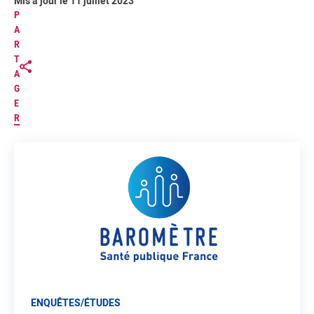
Mis à jour le 11 juillet 2023
P
A
R
T
A
G
E
R
ENQUÊTES/ÉTUDES