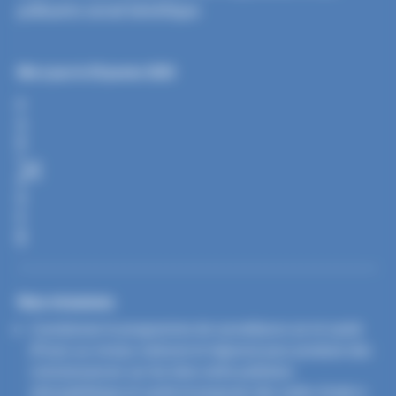
polluants serait bénéfique.
Mis à jour le 29 janvier 2025
P
A
R
T
A
G
E
R
Nos missions
Coordonner le programme de surveillance air et santé
(Psas) au niveau national et régional pour produire des
connaissances sur les liens entre pollution
atmosphérique et santé et proposer des outils d’aide à