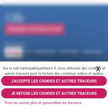
PUBLICATIONS
S'ABONNER À NOS NEWSLETTERS
Suivez-nous
RSS
FACEBOOK
YOUTUBE
LINKEDIN
X
BLUESKY
INSTAGRAM
X
Ma
Sur le site santepubliquefrance.fr, nous utilisons des cookies et
Navigation pied de page
Mentions légales
Cookies
Accessibilité (partiellement conforme)
autres traceurs pour la lecture des contenus vidéos et audios
Offres d'emploi
Nous contacter
Plan du site
© Santé publique France 2026 - Tous droits réservés
J'ACCEPTE LES COOKIES ET AUTRES TRACEURS
JE REFUSE LES COOKIES ET AUTRES TRACEURS
Pour en savoir plus et paramétrer les traceurs