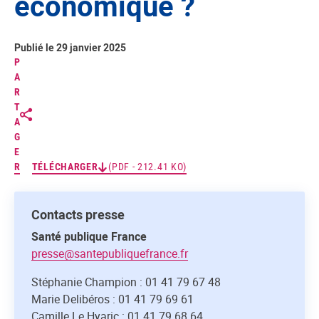
économique ?
Publié le 29 janvier 2025
P
A
R
T
A
G
E
R
TÉLÉCHARGER
(PDF - 212.41 KO)
Contacts presse
Santé publique France
presse@santepubliquefrance.fr
Stéphanie Champion : 01 41 79 67 48
Marie Delibéros : 01 41 79 69 61
Camille Le Hyaric : 01 41 79 68 64