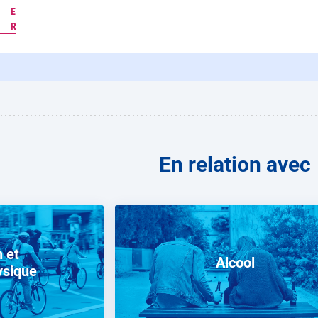
E
R
En relation avec
n et
Alcool
ysique