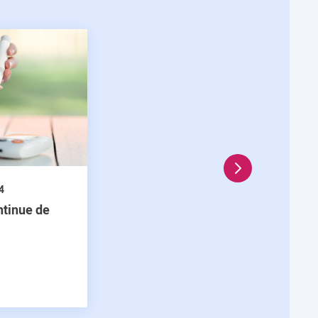
En savoir plus En b
4
ntinue de