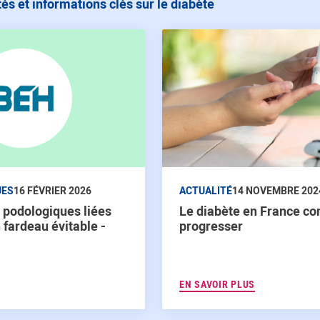
tés et informations clés sur le diabète
ées
ACTUALITÉ
14 NOVEMBRE 202
UES
16 FÉVRIER 2026
Le diabète en France co
 podologiques liées
progresser
n fardeau évitable -
EN SAVOIR PLUS