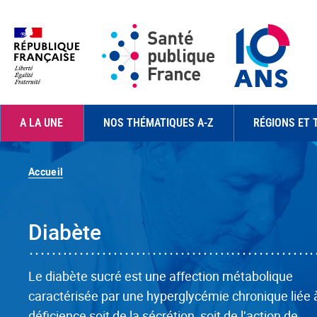
Aller au contenu principal
Navigation principale
A LA UNE
NOS THÉMATIQUES A-Z
RÉGIONS ET 
Accueil
Diabète
Le diabète sucré est une affection métabolique
caractérisée par une hyperglycémie chronique liée 
déficience soit de la sécrétion, soit de l’action de