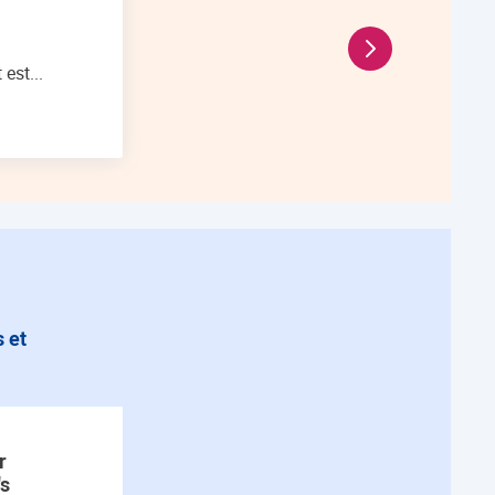
En savoir plus Do
est...
r
's