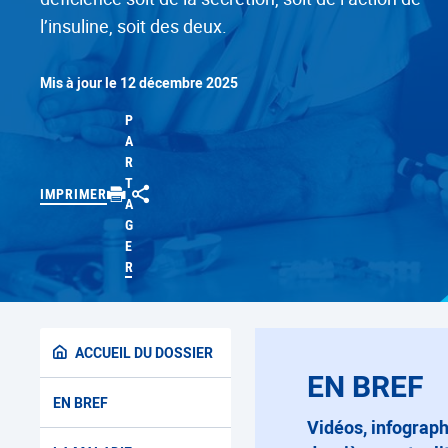
l’insuline, soit des deux.
Mis à jour le 12 décembre 2025
P
A
R
T
IMPRIMER
A
G
E
R
ACCUEIL DU DOSSIER
EN BREF
EN BREF
Vidéos, infographies, chiffres clés, interviews d’experts… retrouvez ici les