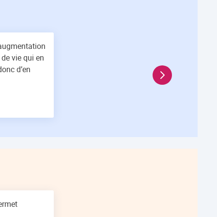
l’augmentation
 de vie qui en
donc d’en
En savoir plus Notr
permet