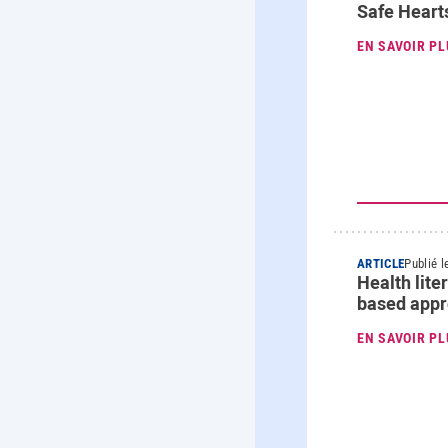
Safe Heart
EN SAVOIR PL
ARTICLE
Publié l
Health lite
based appro
EN SAVOIR PL