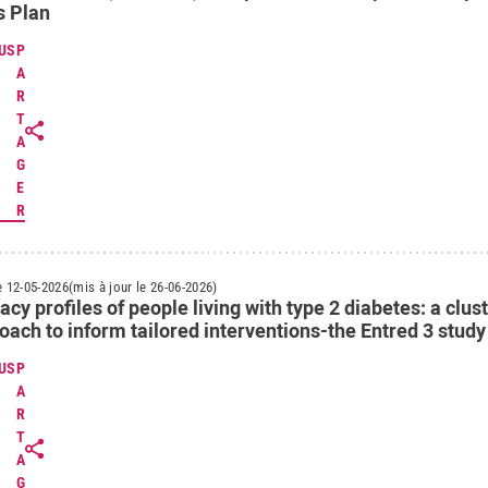
s Plan
US
P
A
R
T
A
G
E
R
e 12-05-2026
(mis à jour le 26-06-2026)
racy profiles of people living with type 2 diabetes: a clus
ach to inform tailored interventions-the Entred 3 study
US
P
A
R
T
A
G