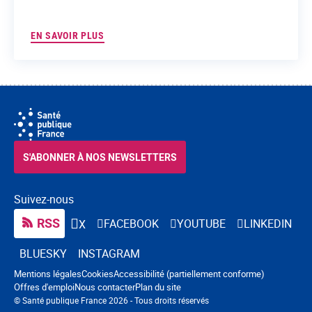
EN SAVOIR PLUS
S'ABONNER À NOS NEWSLETTERS
Suivez-nous
RSS
FACEBOOK
YOUTUBE
LINKEDIN
X
BLUESKY
INSTAGRAM
Navigation pied de page
Mentions légales
Cookies
Accessibilité (partiellement conforme)
Offres d'emploi
Nous contacter
Plan du site
© Santé publique France 2026 - Tous droits réservés