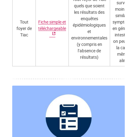
survenue d
quels que soient
moins deux
les résultats des
similaires d
enquêtes
Tout
Fiche simple et
symptomatol
épidémiologiques
foyer de
téléchargeable
en général g
et
Tiac
intestinale,
environnementales
on peut rapp
(y compris en
la cause à
l’absence de
même orig
résultats)
alimentai