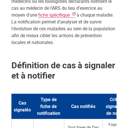
médecins ou les biologistes déclarants notifient le
cas au médecin de l'ARS du lieu d'exercice au
moyen d'une
fiche spécifique
à chaque maladie.
La notification permet d'analyser et de suivre
l'évolution de ces maladies au sein de la population
afin de mieux cibler les actions de prévention
locales et nationales.
Définition de cas à signaler
et à notifier
Type de
Critères
Cas
fiche de
Cas notifiés
signalemen
signalés
notification
de notifica
Foyer de Ti
Tout foyer de Tiac