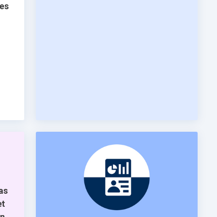
ées
pas
et
on