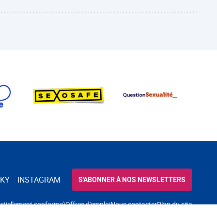
SKY
INSTAGRAM
S'ABONNER À NOS NEWSLETTERS
partiellement conforme)
Offres d'emploi
Nous contacter
Plan du site