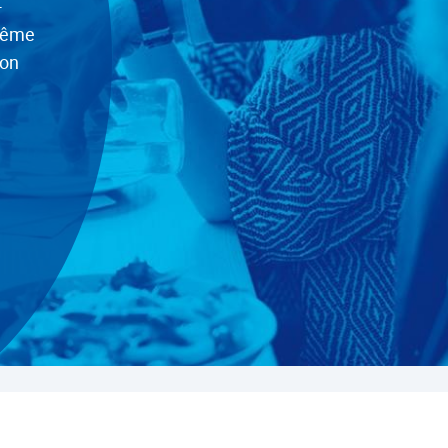
-
 même
ion