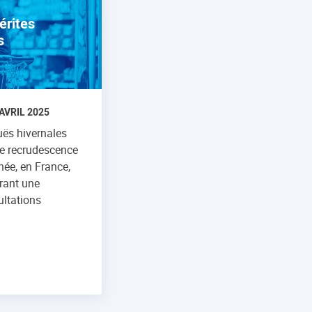
érites
s
AVRIL 2025
uës hivernales
ne recrudescence
ée, en France,
rant une
ltations