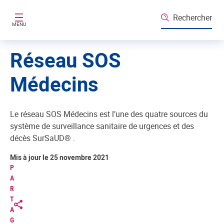
Aller au contenu principal
Rechercher
MENU
Réseau SOS
Médecins
Le réseau SOS Médecins est l’une des quatre sources du
système de surveillance sanitaire de urgences et des
décès SurSaUD® .
Mis à jour le 25 novembre 2021
P
A
R
T
A
G