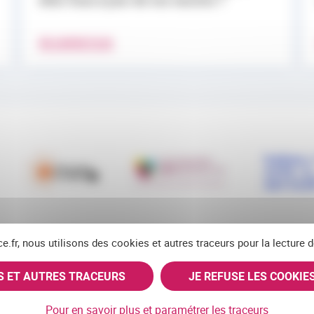
EN SAVOIR PLUS
ce.fr, nous utilisons des cookies et autres traceurs pour la lecture
ES ET AUTRES TRACEURS
JE REFUSE LES COOKIE
RSS
FACEBOOK
YOUTUBE
LINKEDIN
BLUE
X
Pour en savoir plus et paramétrer les traceurs