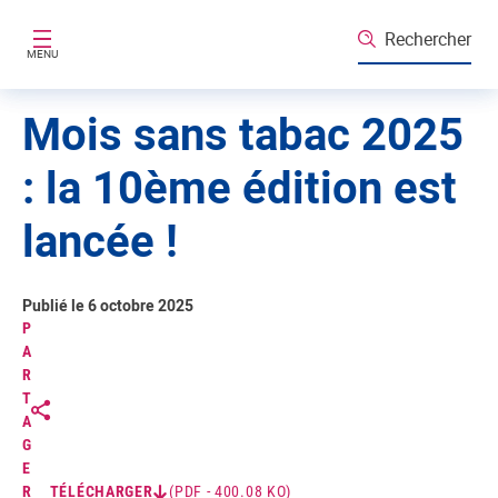
Aller au contenu principal
Rechercher
MENU
Mois sans tabac 2025
: la 10ème édition est
lancée !
Publié le 6 octobre 2025
P
A
R
T
A
G
E
R
TÉLÉCHARGER
(PDF - 400.08 KO)