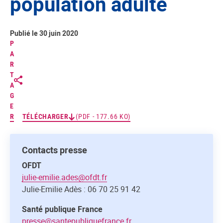
population adulte
Publié le 30 juin 2020
P
A
R
T
A
G
E
R
TÉLÉCHARGER
(PDF - 177.66 KO)
Contacts presse
OFDT
julie-emilie.ades@ofdt.fr
Julie-Emilie Adès : 06 70 25 91 42
Santé publique France
presse@santepubliquefrance.fr