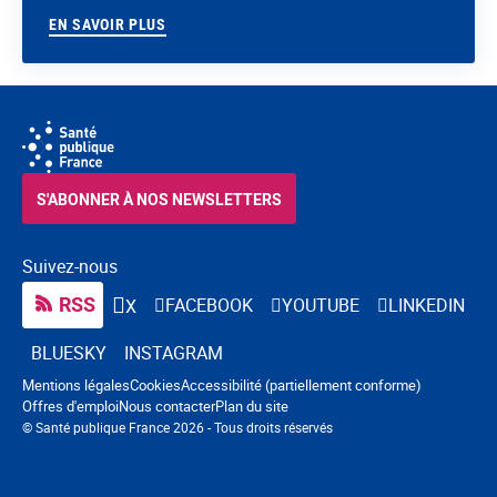
EN SAVOIR PLUS
S'ABONNER À NOS NEWSLETTERS
Suivez-nous
RSS
FACEBOOK
YOUTUBE
LINKEDIN
X
BLUESKY
INSTAGRAM
Navigation pied de page
Mentions légales
Cookies
Accessibilité (partiellement conforme)
Offres d'emploi
Nous contacter
Plan du site
© Santé publique France 2026 - Tous droits réservés