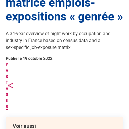
matrice emplois-
expositions « genrée »
A 34‑year overview of night work by occupation and
industry in France based on census data and a
sex‑specific job‑exposure matrix.
Publié le 19 octobre 2022
P
A
R
T
A
G
E
R
Voir aussi