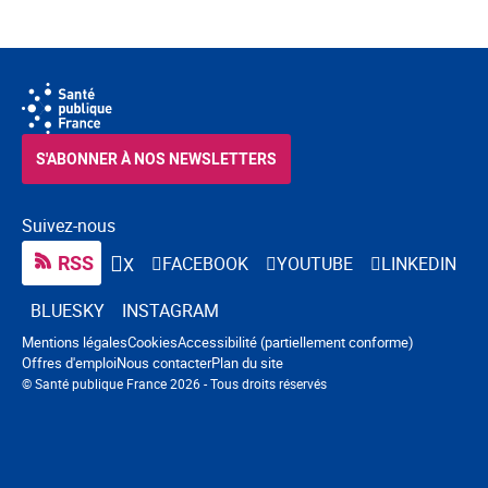
S'ABONNER À NOS NEWSLETTERS
Suivez-nous
RSS
FACEBOOK
YOUTUBE
LINKEDIN
X
BLUESKY
INSTAGRAM
Navigation pied de page
Mentions légales
Cookies
Accessibilité (partiellement conforme)
Offres d'emploi
Nous contacter
Plan du site
© Santé publique France 2026 - Tous droits réservés