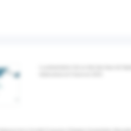
La présentation fait un état des lieux de l'ép
tuberculose en France en 2023.
ional de la Société Française d'Hygène Hospitalière, Marseille