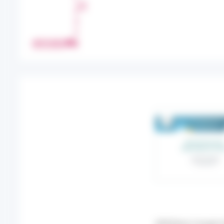
T
A
G
E
IMPRIMER
R
XXXVème Congrès Nat