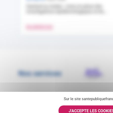
Hantavirus Andes : mise en place des
investigations épidémiologiques et du...
EN SAVOIR PLUS
Nos services
Sur le site santepubliquefran
J'ACCEPTE LES COOKI