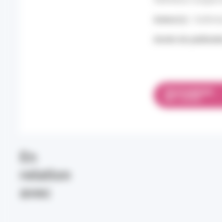
Auteur(s) :
Guthman
Année de publicati
TÉLÉCHARGER
PDF 1.25 MO
En
relation
avec