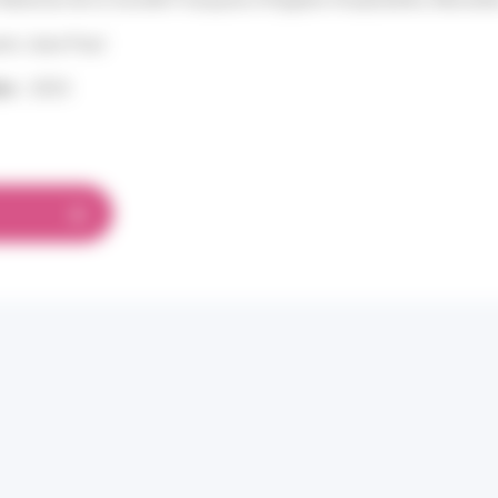
n Jean-Paul
on :
2025