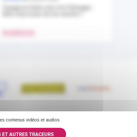
Voyage en Outre-mer et à l’étranger :
êtes-vous à jour de vos vaccins ?
EN SAVOIR PLUS
 des contenus vidéos et audios
S ET AUTRES TRACEURS