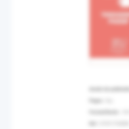
Année de publicati
Pages :
8 p.
Format/Durée :
10 
Ref :
DT0117520D