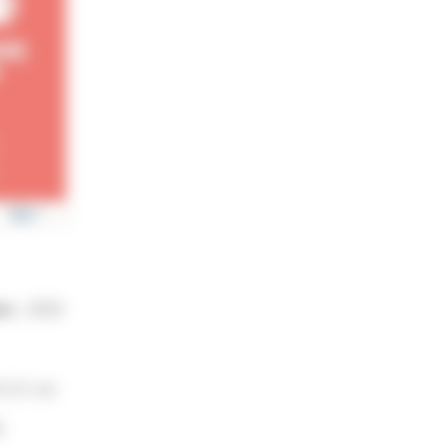
on :
2020
X 21 cm
E