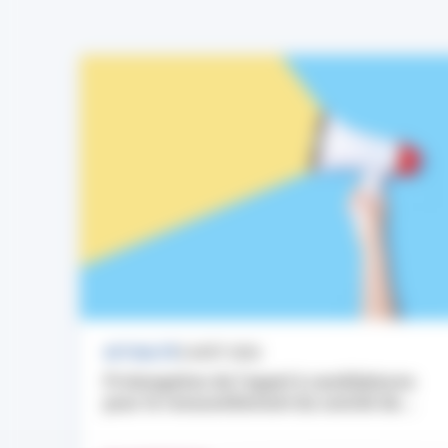
ACTUALITÉ
3 AOÛT 2026
Prolongation de l’appel à candidatures
pour le renouvellement du comité de...