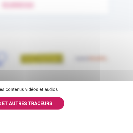
EN SAVOIR PLUS
 des contenus vidéos et audios
S ET AUTRES TRACEURS
SKY
INSTAGRAM
S'ABONNER À NOS NEWSLETTERS
partiellement conforme)
Offres d'emploi
Nous contacter
Plan du site