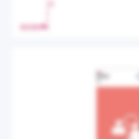
T
A
G
E
IMPRIMER
R