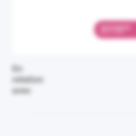
TÉLÉCHARGER
PDF 2.11 MO
En
relation
avec