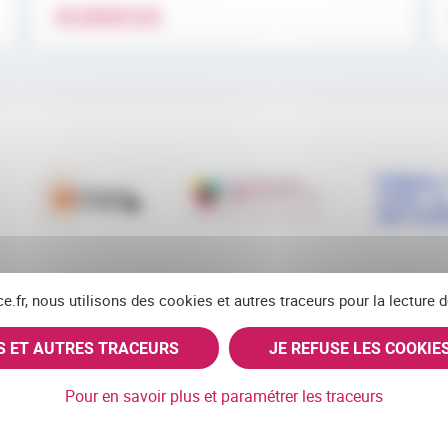
EN SAVOIR PLUS
ce.fr, nous utilisons des cookies et autres traceurs pour la lecture
ES ET AUTRES TRACEURS
JE REFUSE LES COOKIE
RSS
FACEBOOK
YOUTUBE
LINKEDIN
BLUE
X
Pour en savoir plus et paramétrer les traceurs
Navigation pied de page
Mentions légales
Cookies
Accessibilité (