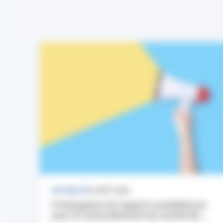
ACTUALITÉ
3 AOÛT 2026
Prolongation de l’appel à candidatures
pour le renouvellement du comité de...