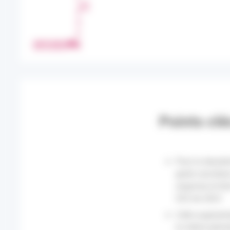
T
A
G
E
IMPRIMER
R
Points clé
Pour la deuxiè
geste suicidair
angoisse et ét
S52 de 2023.
Cette augmenta
la même périod