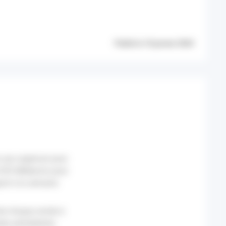
Publié le 10 janvier 2024
s aux urgences pour
de SOS Médecins pour
ort à la semaine
vée chaque année à
ées précédentes