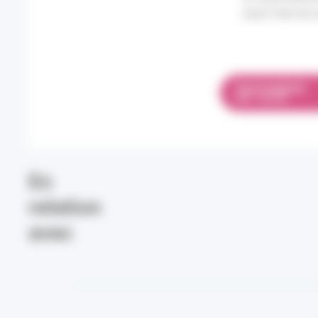
(sauf chez les 
TÉLÉCHARGER
PDF 1.82 MO
En
relation
avec