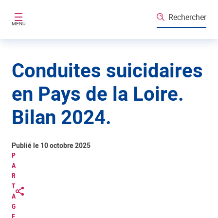
Aller au contenu principal
Rechercher
MENU
Conduites suicidaires
en Pays de la Loire.
Bilan 2024.
Publié le 10 octobre 2025
P
A
R
T
A
G
E