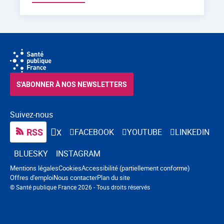
S'ABONNER À NOS NEWSLETTERS
Suivez-nous
RSS
FACEBOOK
YOUTUBE
LINKEDIN
X
BLUESKY
INSTAGRAM
Navigation pied de page
Mentions légales
Cookies
Accessibilité (partiellement conforme)
Offres d'emploi
Nous contacter
Plan du site
© Santé publique France 2026 - Tous droits réservés