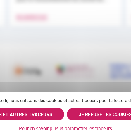
EN SAVOIR PLUS
ce.fr, nous utilisons des cookies et autres traceurs pour la lecture
ES ET AUTRES TRACEURS
JE REFUSE LES COOKIE
RSS
FACEBOOK
YOUTUBE
LINKEDIN
BLUE
X
Pour en savoir plus et paramétrer les traceurs