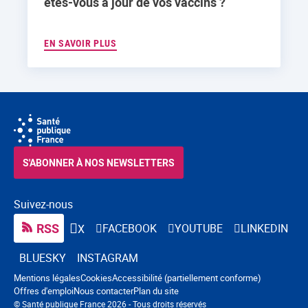
êtes-vous à jour de vos vaccins ?
EN SAVOIR PLUS
S'ABONNER À NOS NEWSLETTERS
Suivez-nous
RSS
FACEBOOK
YOUTUBE
LINKEDIN
X
BLUESKY
INSTAGRAM
Navigation pied de page
Mentions légales
Cookies
Accessibilité (partiellement conforme)
Offres d'emploi
Nous contacter
Plan du site
© Santé publique France 2026 - Tous droits réservés