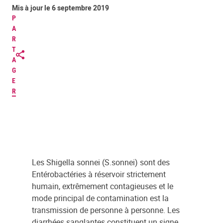
Mis à jour le 6 septembre 2019
P
A
R
T
A
G
E
R
Les Shigella sonnei (S.sonnei) sont des
Entérobactéries à réservoir strictement
humain, extrêmement contagieuses et le
mode principal de contamination est la
transmission de personne à personne. Les
diarrhées sanglantes constituent un signe