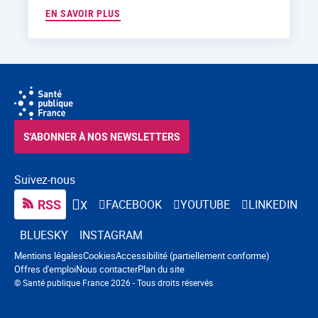
EN SAVOIR PLUS
S'ABONNER À NOS NEWSLETTERS
Suivez-nous
RSS
FACEBOOK
YOUTUBE
LINKEDIN
X
BLUESKY
INSTAGRAM
Navigation pied de page
Mentions légales
Cookies
Accessibilité (partiellement conforme)
Offres d'emploi
Nous contacter
Plan du site
© Santé publique France 2026 - Tous droits réservés