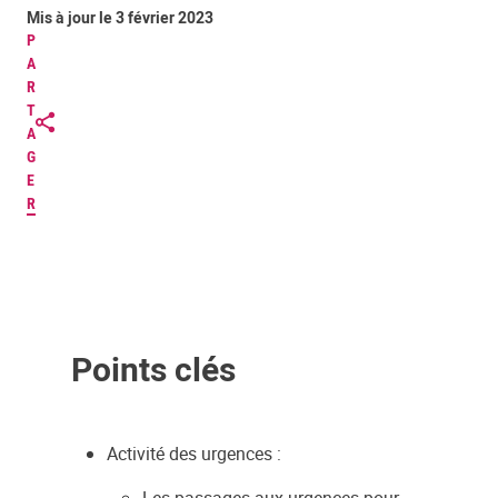
Mis à jour le 3 février 2023
P
A
R
T
A
G
E
R
Points clés
Activité des urgences :