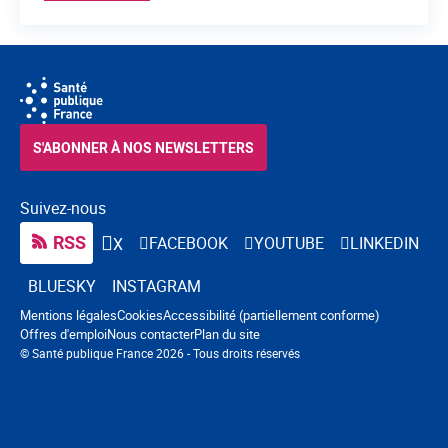
S'ABONNER À NOS NEWSLETTERS
Suivez-nous
RSS
FACEBOOK
YOUTUBE
LINKEDIN
X
BLUESKY
INSTAGRAM
Navigation pied de page
Mentions légales
Cookies
Accessibilité (partiellement conforme)
Offres d'emploi
Nous contacter
Plan du site
© Santé publique France 2026 - Tous droits réservés