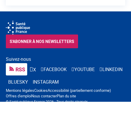
S'ABONNER À NOS NEWSLETTERS
Suivez-nous
RSS
FACEBOOK
YOUTUBE
LINKEDIN
X
BLUESKY
INSTAGRAM
Navigation pied de page
Mentions légales
Cookies
Accessibilité (partiellement conforme)
Offres d'emploi
Nous contacter
Plan du site
© Santé publique France 2026 - Tous droits réservés