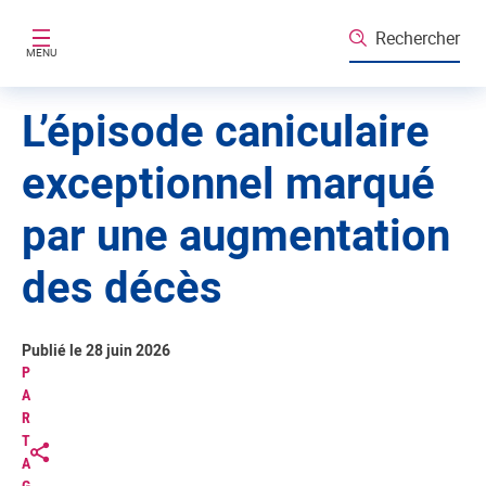
Aller au contenu principal
Rechercher
MENU
L’épisode caniculaire
exceptionnel marqué
par une augmentation
des décès
Publié le 28 juin 2026
P
A
R
T
A