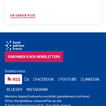
EN SAVOIR PLUS
S'ABONNER À NOS NEWSLETTERS
Suivez-nous
RSS
FACEBOOK
YOUTUBE
LINKEDIN
X
BLUESKY
INSTAGRAM
Navigation pied de page
Mentions légales
Cookies
Accessibilité (partiellement conforme)
Offres d'emploi
Nous contacter
Plan du site
© Santé publique France 2026 - Tous droits réservés