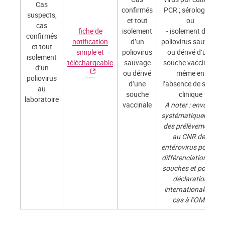
Cas
confirmés
PCR ; sérologie…)
suspects,
et tout
ou
cas
fiche de
isolement
- isolement d’un
confirmés
notification
d’un
poliovirus sauvage
et tout
simple et
poliovirus
ou dérivé d’une
isolement
téléchargeable
sauvage
souche vaccinale,
d’un
ou dérivé
même en
poliovirus
d’une
l’absence de signe
au
souche
clinique
laboratoire
vaccinale
A noter : envoyer
systématiquement
des prélèvements
au CNR des
entérovirus pour la
différenciation des
souches et pour la
déclaration
internationale du
cas à l’OMS