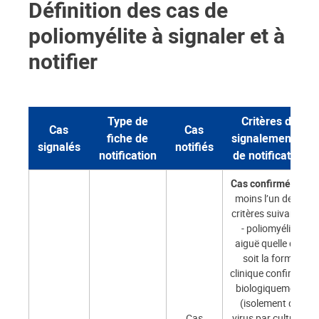
Définition des cas de
poliomyélite à signaler et à
notifier
Type de
Critères de
Cas
Cas
fiche de
signalement et
signalés
notifiés
notification
de notification
Cas confirmé :
au
moins l’un des 2
critères suivants :
- poliomyélite
aiguë quelle que
soit la forme
clinique confirmée
biologiquement
(isolement du
Cas
virus par culture ;