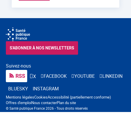
S'ABONNER À NOS NEWSLETTERS
Suivez-nous
RSS
FACEBOOK
YOUTUBE
LINKEDIN
X
BLUESKY
INSTAGRAM
Navigation pied de page
Mentions légales
Cookies
Accessibilité (partiellement conforme)
Offres d'emploi
Nous contacter
Plan du site
© Santé publique France 2026 - Tous droits réservés