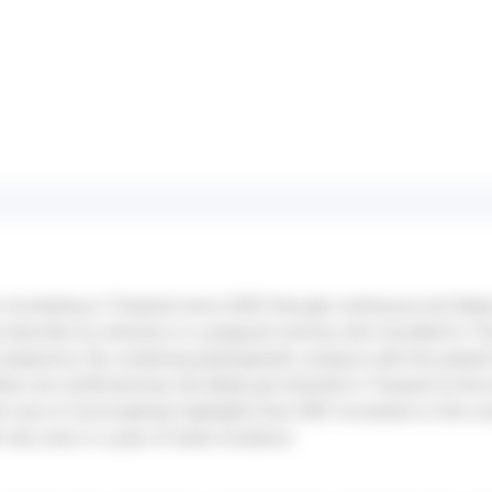
 circulating in Thailand since 2002 through continuous but likely
we describe an infection in a pregnant woman who travelled to T
pregnancy. By combining phylogenetic analysis with the patient'
ne, we confirmed that she likely got infected in Thailand at the 
case of microcephaly highlights that ZIKV circulation in the coun
 risk, even in a year of lower incidence.