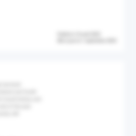
Publié le 10 août 2023
Mis à jour le 1 septembre 2023
 low-level
hailand and South
s travel history and
end of the year
try still