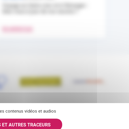
Voyage en Outre-mer et à l’étranger :
êtes-vous à jour de vos vaccins ?
EN SAVOIR PLUS
 des contenus vidéos et audios
S ET AUTRES TRACEURS