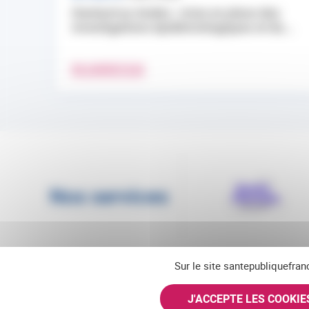
Hantavirus Andes : mise en place des
investigations épidémiologiques et du...
EN SAVOIR PLUS
Nos services
Sur le site santepubliquefran
J'ACCEPTE LES COOKI