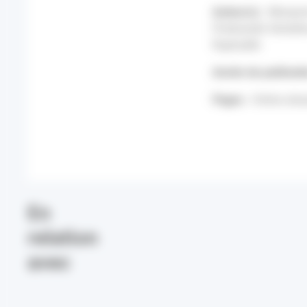
Auteur(s) :
Marquin
Piorkowski Géraldin
Raphaëlle
Année de publicati
Pages :
Online ahea
En
relation
avec