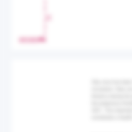
A
R
T
A
G
E
IMPRIMER
R
Zika virus has been
circulation. Here, 
America during her 
her pregnancy timeli
2021. This imported 
constitutes a health