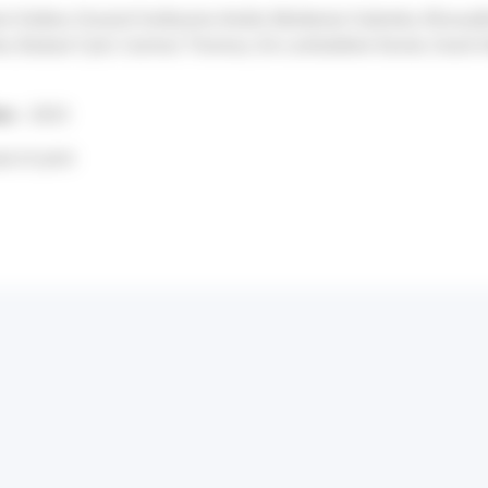
e Solène, Durand Guillaume André, Modenesi Gabriela, Khouad
e, Badaut Cyril, Canivez Thomas, De Lamballerie Xavier, Grard Gi
on :
2023
d of print