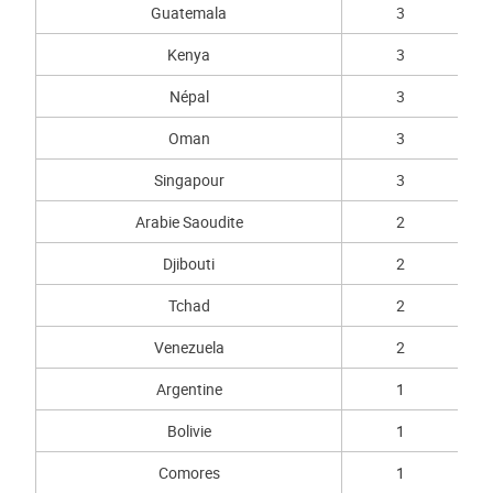
Guatemala
3
Kenya
3
Népal
3
Oman
3
Singapour
3
Arabie Saoudite
2
Djibouti
2
Tchad
2
Venezuela
2
Argentine
1
Bolivie
1
Comores
1