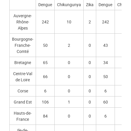
Dengue
Chikungunya
Zika
Dengue
Chikun
Auvergne-
Rhône-
242
10
2
242
1
Alpes
Bourgogne-
Franche-
50
2
0
43
1
Comté
Bretagne
65
0
0
34
0
Centre-Val
66
0
0
50
0
de Loire
Corse
6
0
0
6
0
Grand Est
106
1
0
60
1
Hauts-de-
84
0
0
6
0
France
Ile-de-