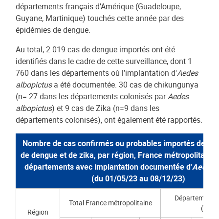
départements français d’Amérique (Guadeloupe,
Guyane, Martinique) touchés cette année par des
épidémies de dengue.
Au total, 2 019 cas de dengue importés ont été
identifiés dans le cadre de cette surveillance, dont 1
760 dans les départements où l’implantation d'
Aedes
albopictus
a été documentée. 30 cas de chikungunya
(n= 27 dans les départements colonisés par
Aedes
albopictus
) et 9 cas de Zika (n=9 dans les
départements colonisés), ont également été rapportés.
Nombre de cas confirmés ou probables importés de ch
de dengue et de zika, par région, France métropolitaine, 
départements avec implantation documentée d'
Aedes a
(du 01/05/23 au 08/12/23)
Départements 
Total France métropolitaine
(n=71
Région