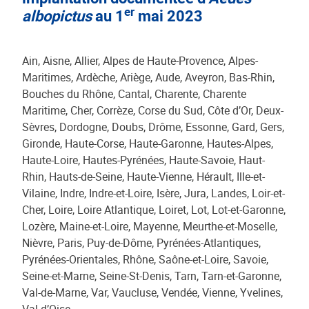
er
albopictus
au 1
mai 2023
Ain, Aisne, Allier, Alpes de Haute-Provence, Alpes-
Maritimes, Ardèche, Ariège, Aude, Aveyron, Bas-Rhin,
Bouches du Rhône, Cantal, Charente, Charente
Maritime, Cher, Corrèze, Corse du Sud, Côte d’Or, Deux-
Sèvres, Dordogne, Doubs, Drôme, Essonne, Gard, Gers,
Gironde, Haute-Corse, Haute-Garonne, Hautes-Alpes,
Haute-Loire, Hautes-Pyrénées, Haute-Savoie, Haut-
Rhin, Hauts-de-Seine, Haute-Vienne, Hérault, Ille-et-
Vilaine, Indre, Indre-et-Loire, Isère, Jura, Landes, Loir-et-
Cher, Loire, Loire Atlantique, Loiret, Lot, Lot-et-Garonne,
Lozère, Maine-et-Loire, Mayenne, Meurthe-et-Moselle,
Nièvre, Paris, Puy-de-Dôme, Pyrénées-Atlantiques,
Pyrénées-Orientales, Rhône, Saône-et-Loire, Savoie,
Seine-et-Marne, Seine-St-Denis, Tarn, Tarn-et-Garonne,
Val-de-Marne, Var, Vaucluse, Vendée, Vienne, Yvelines,