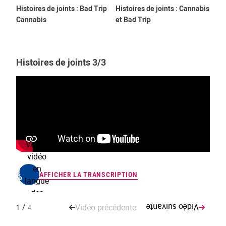
Histoires de joints : Bad Trip
Histoires de joints : Cannabis
His
Cannabis
et Bad Trip
et 
Histoires de joints 3/3
Voir la
Vo
vidéo
v
en
AFFICHER LA TRANSCRIPTION
langue
l
des
signes
s
/
Vidéo précédente
Vidéo suivante
1
4