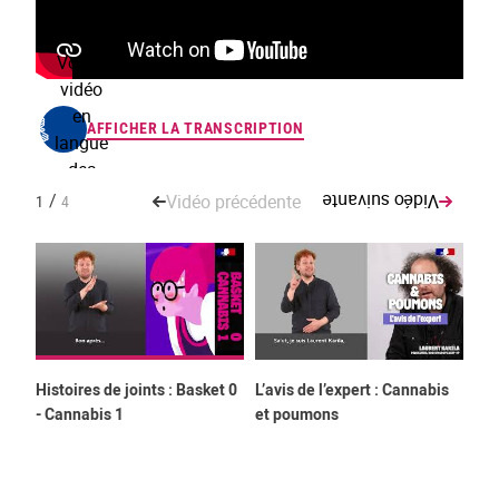
Voir la
Vo
vidéo
v
en
AFFICHER LA TRANSCRIPTION
langue
l
des
signes
s
/
Vidéo précédente
Vidéo suivante
1
4
Histoires de joints : Basket 0
L’avis de l’expert : Cannabis
His
- Cannabis 1
et poumons
an