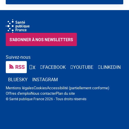
S'ABONNER À NOS NEWSLETTERS
Suivez-nous
RSS
FACEBOOK
YOUTUBE
LINKEDIN
X
BLUESKY
INSTAGRAM
Navigation pied de page
Mentions légales
Cookies
Accessibilité (partiellement conforme)
Offres d'emploi
Nous contacter
Plan du site
© Santé publique France 2026 - Tous droits réservés