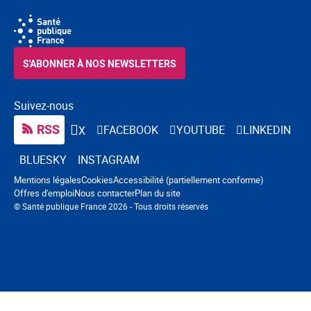
S'ABONNER À NOS NEWSLETTERS
Suivez-nous
RSS
FACEBOOK
YOUTUBE
LINKEDIN
X
BLUESKY
INSTAGRAM
Navigation pied de page
Mentions légales
Cookies
Accessibilité (partiellement conforme)
Offres d'emploi
Nous contacter
Plan du site
© Santé publique France 2026 - Tous droits réservés