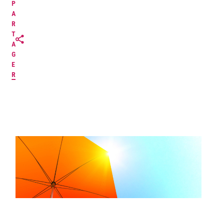
P
A
R
T
A
G
E
R