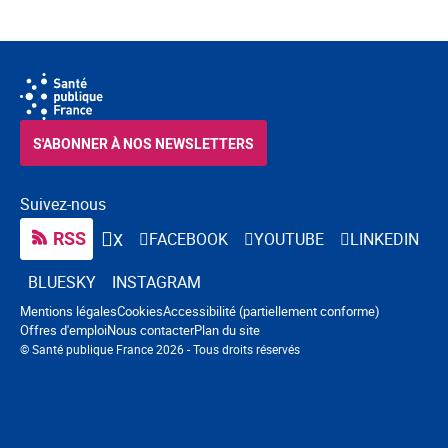
S'ABONNER À NOS NEWSLETTERS
Suivez-nous
RSS
FACEBOOK
YOUTUBE
LINKEDIN
X
BLUESKY
INSTAGRAM
Navigation pied de page
Mentions légales
Cookies
Accessibilité (partiellement conforme)
Offres d'emploi
Nous contacter
Plan du site
© Santé publique France 2026 - Tous droits réservés