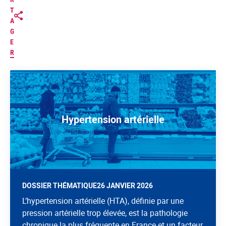
T
A
G
E
R
Hypertension artérielle
DOSSIER THÉMATIQUE
26 JANVIER 2026
L’hypertension artérielle (HTA), définie par une
pression artérielle trop élevée, est la pathologie
chronique la plus fréquente en France et un facteur