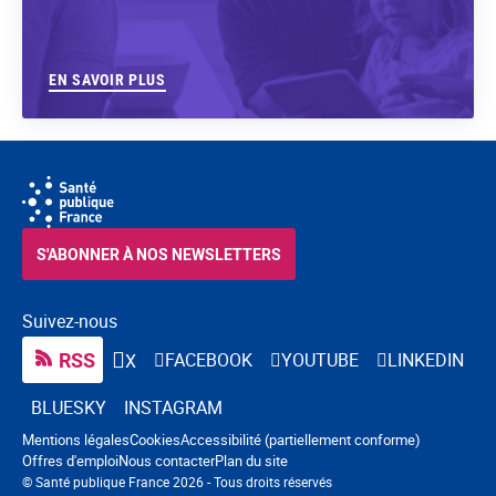
EN SAVOIR PLUS
S'ABONNER À NOS NEWSLETTERS
Suivez-nous
RSS
FACEBOOK
YOUTUBE
LINKEDIN
X
BLUESKY
INSTAGRAM
Navigation pied de page
Mentions légales
Cookies
Accessibilité (partiellement conforme)
Offres d'emploi
Nous contacter
Plan du site
© Santé publique France 2026 - Tous droits réservés