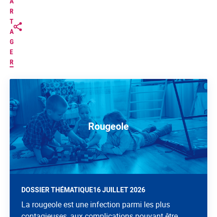
A
R
T
A
G
E
R
Rougeole
DOSSIER THÉMATIQUE
16 JUILLET 2026
La rougeole est une infection parmi les plus
contagieuses, aux complications pouvant être