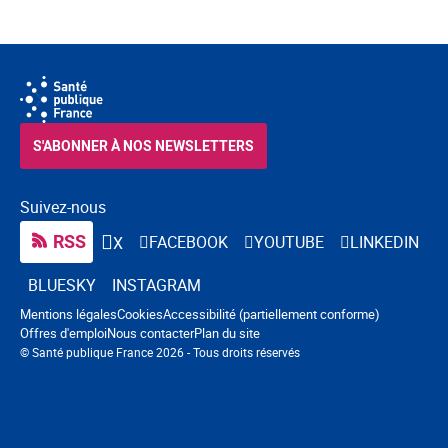
S'ABONNER À NOS NEWSLETTERS
Suivez-nous
RSS
FACEBOOK
YOUTUBE
LINKEDIN
X
BLUESKY
INSTAGRAM
Navigation pied de page
Mentions légales
Cookies
Accessibilité (partiellement conforme)
Offres d'emploi
Nous contacter
Plan du site
© Santé publique France 2026 - Tous droits réservés