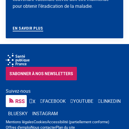
pour obtenir l’éradication de la maladie.
EN SAVOIR PLUS
S'ABONNER À NOS NEWSLETTERS
Suivez-nous
RSS
FACEBOOK
YOUTUBE
LINKEDIN
X
BLUESKY
INSTAGRAM
Navigation pied de page
Mentions légales
Cookies
Accessibilité (partiellement conforme)
Offres d'emploi
Nous contacter
Plan du site