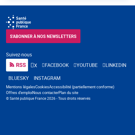
S'ABONNER À NOS NEWSLETTERS
Suivez-nous
RSS
FACEBOOK
YOUTUBE
LINKEDIN
X
BLUESKY
INSTAGRAM
Navigation pied de page
Mentions légales
Cookies
Accessibilité (partiellement conforme)
Offres d'emploi
Nous contacter
Plan du site
© Santé publique France 2026 - Tous droits réservés