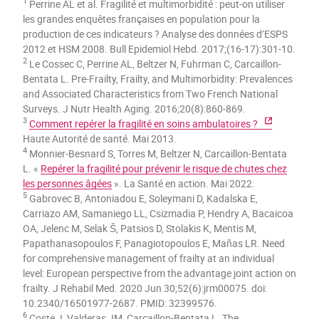
1
Perrine AL et al. Fragilité et multimorbidité : peut-on utiliser
les grandes enquêtes françaises en population pour la
production de ces indicateurs ? Analyse des données d’ESPS
2012 et HSM 2008. Bull Epidemiol Hebd. 2017;(16-17):301-10.
2
Le Cossec C, Perrine AL, Beltzer N, Fuhrman C, Carcaillon-
Bentata L. Pre-Frailty, Frailty, and Multimorbidity: Prevalences
and Associated Characteristics from Two French National
Surveys. J Nutr Health Aging. 2016;20(8):860-869.
3
Comment repérer la fragilité en soins ambulatoires ?
Haute Autorité de santé. Mai 2013.
4
Monnier-Besnard S, Torres M, Beltzer N, Carcaillon-Bentata
L. «
Repérer la fragilité pour prévenir le risque de chutes chez
les personnes âgées
». La Santé en action. Mai 2022.
5
Gabrovec B, Antoniadou E, Soleymani D, Kadalska E,
Carriazo AM, Samaniego LL, Csizmadia P, Hendry A, Bacaicoa
OA, Jelenc M, Selak Š, Patsios D, Stolakis K, Mentis M,
Papathanasopoulos F, Panagiotopoulos E, Mañas LR. Need
for comprehensive management of frailty at an individual
level: European perspective from the advantage joint action on
frailty. J Rehabil Med. 2020 Jun 30;52(6):jrm00075. doi:
10.2340/16501977-2687. PMID: 32399576.
6
Coste J, Valderas JM, Carcaillon-Bentata L. The