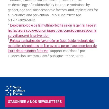
epidemiology of multimorbidity in France: variations by
gender, age and socioeconomic factors, and implications for
surveillance and prevention. PLoS One. 2022 Apr
6;17(4):e0265842.
7
L’épidémiologie de la multimorbidité selon le genre, l’âge et
les facteurs socio-économiques : des conséquences pour la
surveillance et la prévention
8
Enjeux sanitaires de l’avancée en âge : épidémiologie des
maladies chroniques en lien avec la perte d’autonomie et de
leurs déterminants à mi-vie
. Rapport coordonné par
L.Carcaillon-Bentata, Santé publique France, 2022.
S'ABONNER À NOS NEWSLETTERS