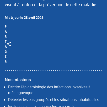
visent à renforcer la prévention de cette maladie.
Mis à jour le 28 avril 2026
P
A
R
T
A
G
E
R
Nos missions
Décrire l’épidémiologie des infections invasives à
méningocoque
Détecter les cas groupés et les situations inhabituelles
Evaluer et suivre la couverture vaccinale