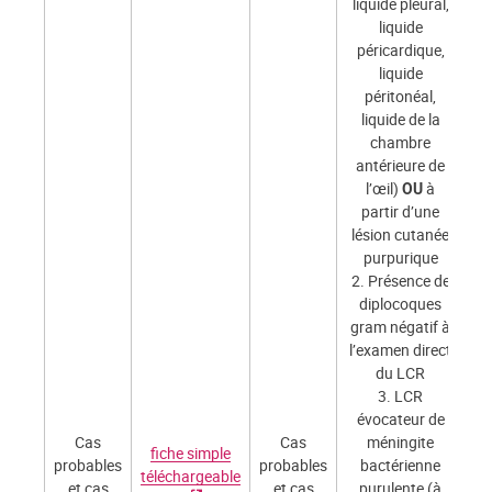
liquide pleural,
liquide
péricardique,
liquide
péritonéal,
liquide de la
chambre
antérieure de
l’œil)
OU
à
partir d’une
lésion cutanée
purpurique
2. Présence de
diplocoques
gram négatif à
l’examen direct
du LCR
3. LCR
évocateur de
Cas
Cas
méningite
fiche simple
probables
probables
bactérienne
téléchargeable
et cas
et cas
purulente (à