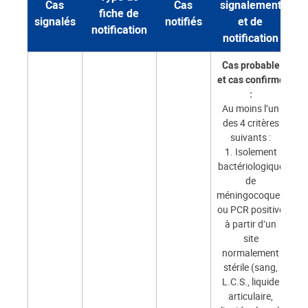
Cas
Cas
signalement
fiche de
signalés
notifiés
et de
notification
notification
Cas probable
et cas confirmé
:
Au moins l’un
des 4 critères
suivants :
1. Isolement
bactériologique
de
méningocoques
ou PCR positive
à partir d’un
site
normalement
stérile (sang,
L.C.S., liquide
articulaire,