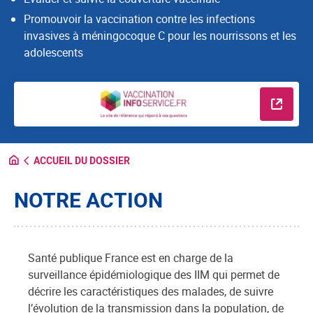
Promouvoir la vaccination contre les infections
invasives à méningocoque C pour les nourrissons et les
adolescents
En savo
ACCUEIL DU DOSSIER
NOTRE ACTION
Santé publique France est en charge de la
surveillance épidémiologique des IIM qui permet de
décrire les caractéristiques des malades, de suivre
l’évolution de la transmission dans la population, de